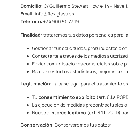
Domicilio:
C/ Guillermo Stewart Howie, 14 – Nave 
Email:
info@flexiglass.es
Teléfono:
+34 900 90 77 19
Finalidad:
trataremos tus datos personales para la
Gestionar tus solicitudes, presupuestos o e
Contactarte a través de los medios autoriza
Enviar comunicaciones comerciales sobre pro
Realizar estudios estadísticos, mejoras de p
Legitimación:
La base legal para el tratamiento es
Tu
consentimiento explícito
(art. 6.1.a RGP
La ejecución de medidas precontractuales o u
Nuestro
interés legítimo
(art. 6.1.f RGPD) pa
Conservación:
Conservaremos tus datos: