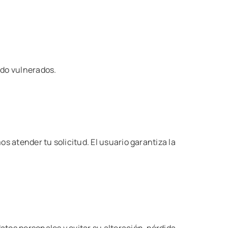
ido vulnerados.
s atender tu solicitud. El usuario garantiza la
tos personales y evitar su alteración, pérdida,