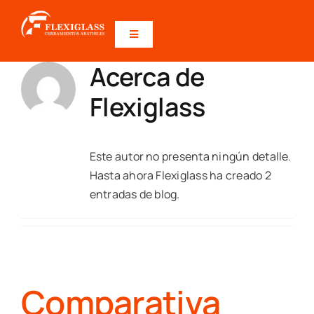
Saltar
al
Toggle
contenido
Navigation
Acerca de
INICIO
Flexiglass
PRODUCTOS
Este autor no presenta ningún detalle.
DESCARGAS
Hasta ahora Flexiglass ha creado 2
entradas de blog.
CALCULADORA PRECIOS
CONTACTO
Comparativa