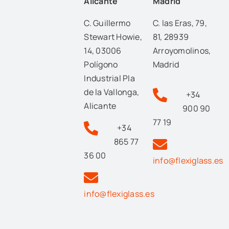
Alicante
Madrid
C. Guillermo
C. las Eras, 79,
Stewart Howie,
81, 28939
14, 03006
Arroyomolinos,
Polígono
Madrid
Industrial Pla
de la Vallonga,
+34
Alicante
900 90
77 19
+34
865 77
36 00
info@flexiglass.es
info@flexiglass.es