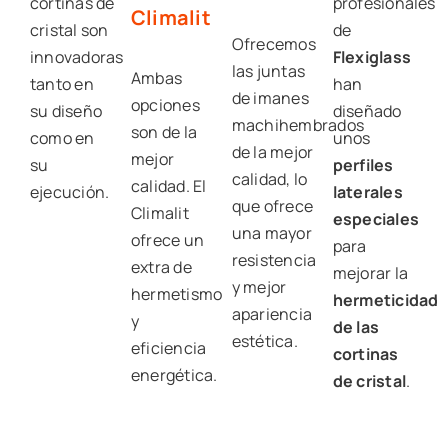
cortinas de
profesionales
Climalit
cristal son
de
Ofrecemos
innovadoras
Flexiglass
las juntas
Ambas
tanto en
han
de imanes
opciones
su diseño
diseñado
machihembrados
son de la
como en
unos
de la mejor
mejor
su
perfiles
calidad, lo
calidad. El
ejecución.
laterales
que ofrece
Climalit
especiales
una mayor
ofrece un
para
resistencia
extra de
mejorar la
y mejor
hermetismo
hermeticidad
apariencia
y
de las
estética.
eficiencia
cortinas
energética.
de cristal
.