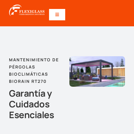
Saltar
al
Toggle
contenido
Navigation
INICIO
PRODUCTOS
MANTENIMIENTO DE
PÉRGOLAS
DESCARGAS
BIOCLIMÁTICAS
BIORAIN RT270
CALCULADORA PRECIOS
Garantía y
Cuidados
CONTACTO
Esenciales